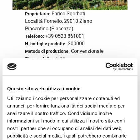
Enrico Sgorbati
Proprietario:
Località Fornello, 29010 Ziano
Piacentino (Piacenza)
+39 0523 861001
Telefono:
200000
N. bottiglie prodotte:
Convenzionale
Metodo di produzione:
vino
Tipo prodotto:
vini@torrefornello.it
Email:
Inglese
Lingue parlate:
Visita il sito
Questo sito web utilizza i cookie
Utilizziamo i cookie per personalizzare contenuti ed
annunci, per fornire funzionalità dei social media e per
Servizi della struttura
analizzare il nostro traffico. Condividiamo inoltre
informazioni sul modo in cui utilizza il nostro sito con i
Ospitalità
nostri partner che si occupano di analisi dei dati web,
pubblicità e social media, i quali potrebbero combinarle