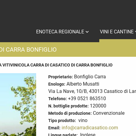
ENOTECA REGIONALE
VINI E CANTINE
DI CARRA BONFIGLIO
 VITIVINICOLA CARRA DI CASATICO DI CARRA BONFIGLIO
Bonfiglio Carra
Proprietario:
Alberto Musatti
Enologo:
Via La Nave, 10/B, 43013 Casatico di L
+39 0521 863510
Telefono:
120000
N. bottiglie prodotte:
Convenzionale
Metodo di produzione:
vino
Tipo prodotto:
info@carradicasatico.com
Email:
Inglese
Lingue parlate: