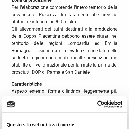
Zona di produzione
Per l’elaborazione comprende l’intero territorio della
provincia di Piacenza, limitatamente alle aree ad
altitudine inferiore ai 900 m slm..
Gli allevamenti dei suini destinati alla produzione
della Coppa Piacentina debbono essere situati nel
territorio delle regioni Lombardia ed Emilia
Romagna. I suini nati, allevati e macellati nelle
suddette regioni sono conformi alle prescrizioni già
stabilite a livello nazionale per la materia prima dei
prosciutti DOP di Parma e San Daniele.
Caratteristiche
Aspetto esterno: forma cilindrica, leggermente più
sottile all’estremità ottenuta con rifilatura ed
asportazione del grasso e di qualche sottile pezzo di
carne.
Consistenza: compatta, non elastica.
Questo sito web utilizza i cookie
Aspetto al taglio: la fetta si presenta compatta ed