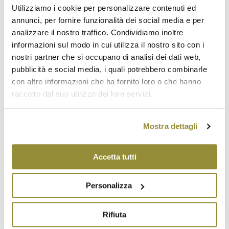
Utilizziamo i cookie per personalizzare contenuti ed
omogenea, di colore rosso inframmezzato di bianco
annunci, per fornire funzionalità dei social media e per
rosato delle parti marezzate.
analizzare il nostro traffico. Condividiamo inoltre
Peso: non inferiore a kg 1.5
informazioni sul modo in cui utilizza il nostro sito con i
Odore: profumo dolce e caratteristico.
nostri partner che si occupano di analisi dei dati web,
Sapore: gusto dolce e delicato che si affina con il
pubblicità e social media, i quali potrebbero combinarle
procedere della maturazione.
con altre informazioni che ha fornito loro o che hanno
La
Coppa Piacentina
è un prodotto di
carne suina
,
raccolto dal suo utilizzo dei loro servizi.
salato
e
stagionato
, di
forma cilindrica
e
consistenza compatta
. Al taglio, la fetta si presenta
Mostra dettagli
di
colore rosso
punteggiata dal biancorosato
delle
parti grasse. A tavola può essere consumata da
Accetta tutti
sola come antipasto o secondo.
La zona di produzione e lavorazione della coppa
piacentina Dop riguarda la provincia
Personalizza
di
Piacenza
. Le carni utilizzate provengono dagli
allevamenti abilitati alla produzione del Prosciutto
Rifiuta
di Parma e San Daniele delle regioni Emilia-