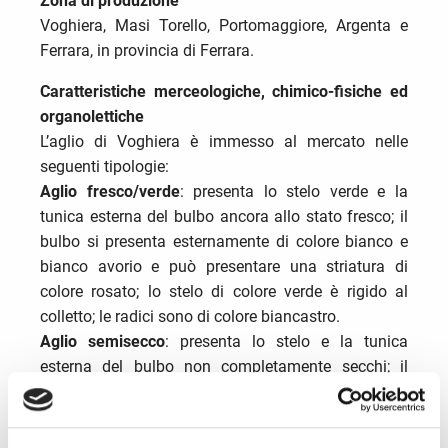
Zona di produzione
Voghiera, Masi Torello, Portomaggiore, Argenta e
Ferrara, in provincia di Ferrara.
Caratteristiche merceologiche, chimico-fisiche ed
organolettiche
L’aglio di Voghiera è immesso al mercato nelle
seguenti tipologie:
Aglio fresco/verde
: presenta lo stelo verde e la
tunica esterna del bulbo ancora allo stato fresco; il
bulbo si presenta esternamente di colore bianco e
bianco avorio e può presentare una striatura di
colore rosato; lo stelo di colore verde è rigido al
colletto; le radici sono di colore biancastro.
Aglio semisecco
: presenta lo stelo e la tunica
esterna del bulbo non completamente secchi; il
bulbo esternamente è di colore bianco e bianco
avorio e può presentare una striatura rosata; lo stelo
da color verde vira al colore biancastro assumendo