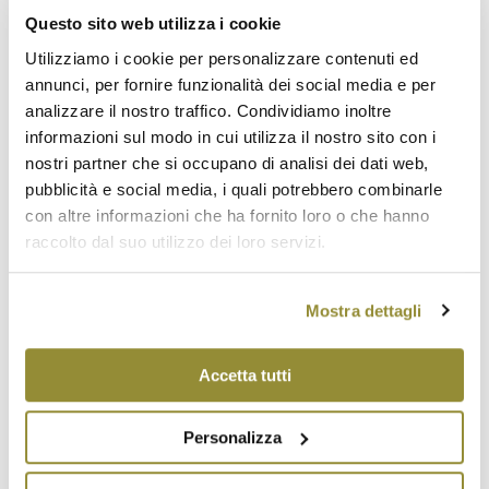
al colletto una minore consistenza; le radici sono di
Questo sito web utilizza i cookie
colore biancastro.
Utilizziamo i cookie per personalizzare contenuti ed
Aglio secco
: presenta lo stelo e la tunica esterna del
annunci, per fornire funzionalità dei social media e per
bulbo e la tunica che avvolge ciascun bulbillo
analizzare il nostro traffico. Condividiamo inoltre
completamente secchi; il bulbo si presenta
informazioni sul modo in cui utilizza il nostro sito con i
esternamente di colore bianco e sono evidenti i
nostri partner che si occupano di analisi dei dati web,
bulbilli; lo stelo di colore biancastro è di consistenza
pubblicità e social media, i quali potrebbero combinarle
più fragile; le radici sono colore avorio.
con altre informazioni che ha fornito loro o che hanno
raccolto dal suo utilizzo dei loro servizi.
È un prodotto di nicchia che ha ottenuto il
riconoscimento della DOP nel 2007
. Il prodotto
presenta una pezzatura omogenea, il colore è
Mostra dettagli
bianco e lucente.
Le
caratteristiche tipiche
sono il bulbo
Accetta tutti
rotondeggiante regolare, costituito da bulbilli uniti in
forma compatta.
Personalizza
La
composizione chimica
è un perfetto equilibrio tra
enzimi, vitamine, sali minerali e flavonoidi che