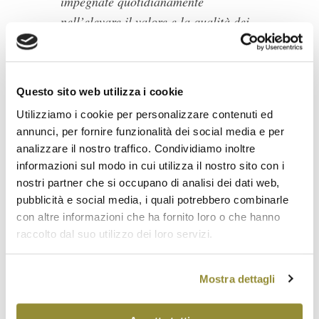
impegnate quotidianamente
nell’elevare il valore e la qualità dei
propri prodotti e questo si ripercuote
positivamente sull’intero territorio. Il
vino è un ambasciatore eccellente
Questo sito web utilizza i cookie
della nostra regione e il fatto che una
Utilizziamo i cookie per personalizzare contenuti ed
nutrita rappresentanza delle nostre
annunci, per fornire funzionalità dei social media e per
aziende, distribuite praticamente su
analizzare il nostro traffico. Condividiamo inoltre
tutto il territorio regionale, abbia
informazioni sul modo in cui utilizza il nostro sito con i
ottenuto questo importante premio è
nostri partner che si occupano di analisi dei dati web,
sicuramente una buona leva sulla
pubblicità e social media, i quali potrebbero combinarle
con altre informazioni che ha fornito loro o che hanno
quale continuare a promuovere i
raccolto dal suo utilizzo dei loro servizi.
nostri vini in Italia e nel Mondo.
Mostra dettagli
L’elenco completo dei vini e delle aziende che hanno