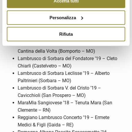
Accetta tutti
ottenuto i “Tre Bicchieri”:
Arvange Pas Dosé M. Cl. – Cantina Valtidone
Personalizza
(Borgonovo Valtidone – PC)
C. B. Pignoletto Frizzante ’19 – Floriano Cinti
Rifiuta
(Sasso Marconi- BO)
Lambrusco di Sorbara Brut Rosé M. Cl. ’15 –
Cantina della Volta (Bomporto – MO)
Lambrusco di Sorbara del Fondatore ’19 – Cleto
Chiarli (Castelvetro – MO)
Lambrusco di Sorbara Leclisse ’19 – Alberto
Paltrinieri (Sorbara – MO)
Lambrusco di Sorbara V. del Cristo ’19 –
Cavicchioli (San Prospero – MO)
MaraMia Sangiovese ’18 – Tenuta Mara (San
Clemente – RN)
Reggiano Lambrusco Concerto ’19 – Ermete
Medici & Figli (Gaida – RE)