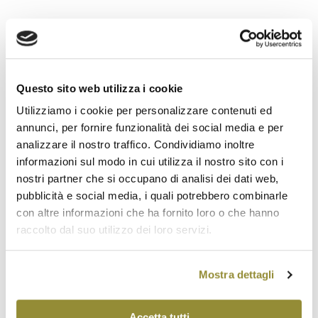
Incursioni musicale live con gli artisti dell'Osteria del
Mandolino
▪︎▪︎▪︎▪︎▪︎▪︎▪︎▪︎▪︎▪︎▪︎▪︎▪︎▪︎▪︎▪︎▪︎▪︎▪︎▪︎▪︎▪︎▪︎▪︎▪︎▪︎▪︎▪︎▪︎▪︎▪︎▪︎▪︎▪︎▪︎▪︎▪︎▪︎▪︎▪︎▪︎▪︎▪︎▪︎
Questo sito web utilizza i cookie
Utilizziamo i cookie per personalizzare contenuti ed
CONTEST E SELFIE CORNER
annunci, per fornire funzionalità dei social media e per
▶︎ L’ALBERO DELLE RICETTE: mandaci su facebook
analizzare il nostro traffico. Condividiamo inoltre
o via mail (press@agenziaprimapagina.it) la tua
informazioni sul modo in cui utilizza il nostro sito con i
ricetta a base di prosciutto di Parma Dop e
nostri partner che si occupano di analisi dei dati web,
Squacquerone di Romagna Dop, hai diritto subito
pubblicità e social media, i quali potrebbero combinarle
ad una riduzione sul biglietto di ingresso e vinci
con altre informazioni che ha fornito loro o che hanno
l'opportunità di vedere la tua ricetta pubblicata
raccolto dal suo utilizzo dei loro servizi.
sull'app Via Emilia Wine&Food (info e
regolamento:
bit.ly/alberoricette-tdv2018
)
Mostra dettagli
▶︎ Scaricando gratuitamente l'app 'Via Emilia
wine&food' e compilando il coupon che vi viene
consegnato alla cassa, potete vincere il vino
Accetta tutti