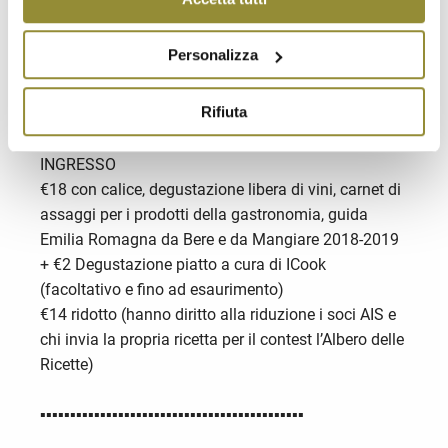
dell'Emilia Romagna!
▶︎ In ogni tappa verrà allestito un selfie corner con
Personalizza
gadget, simpatici cartelli ed uno sfondo a tema
Rifiuta
▪︎▪︎▪︎▪︎▪︎▪︎▪︎▪︎▪︎▪︎▪︎▪︎▪︎▪︎▪︎▪︎▪︎▪︎▪︎▪︎▪︎▪︎▪︎▪︎▪︎▪︎▪︎▪︎▪︎▪︎▪︎▪︎▪︎▪︎▪︎▪︎▪︎▪︎▪︎▪︎▪︎▪︎▪︎▪︎
INGRESSO
€18 con calice, degustazione libera di vini, carnet di
assaggi per i prodotti della gastronomia, guida
Emilia Romagna da Bere e da Mangiare 2018-2019
+ €2 Degustazione piatto a cura di ICook
(facoltativo e fino ad esaurimento)
€14 ridotto (hanno diritto alla riduzione i soci AIS e
chi invia la propria ricetta per il contest l’Albero delle
Ricette)
▪︎▪︎▪︎▪︎▪︎▪︎▪︎▪︎▪︎▪︎▪︎▪︎▪︎▪︎▪︎▪︎▪︎▪︎▪︎▪︎▪︎▪︎▪︎▪︎▪︎▪︎▪︎▪︎▪︎▪︎▪︎▪︎▪︎▪︎▪︎▪︎▪︎▪︎▪︎▪︎▪︎▪︎▪︎▪︎