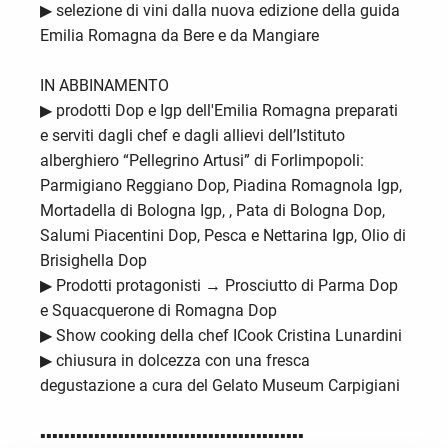
▶︎ selezione di vini dalla nuova edizione della guida
Emilia Romagna da Bere e da Mangiare
IN ABBINAMENTO
▶︎ prodotti Dop e Igp dell'Emilia Romagna preparati
e serviti dagli chef e dagli allievi dell’Istituto
alberghiero “Pellegrino Artusi” di Forlimpopoli:
Parmigiano Reggiano Dop, Piadina Romagnola Igp,
Mortadella di Bologna Igp, , Pata di Bologna Dop,
Salumi Piacentini Dop, Pesca e Nettarina Igp, Olio di
Brisighella Dop
▶︎ Prodotti protagonisti → Prosciutto di Parma Dop
e Squacquerone di Romagna Dop
▶︎ Show cooking della chef ICook Cristina Lunardini
▶︎ chiusura in dolcezza con una fresca
degustazione a cura del Gelato Museum Carpigiani
▪︎▪︎▪︎▪︎▪︎▪︎▪︎▪︎▪︎▪︎▪︎▪︎▪︎▪︎▪︎▪︎▪︎▪︎▪︎▪︎▪︎▪︎▪︎▪︎▪︎▪︎▪︎▪︎▪︎▪︎▪︎▪︎▪︎▪︎▪︎▪︎▪︎▪︎▪︎▪︎▪︎▪︎▪︎▪︎